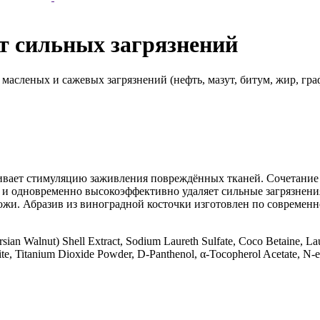
от сильных загрязнений
 масленых и сажевых загрязнений (нефть, мазут, битум, жир, гр
ет стимуляцию заживления повреждённых тканей. Сочетание м
о и одновременно высокоэффективно удаляет сильные загрязнени
жи. Абразив из виноградной косточки изготовлен по современн
rsian Walnut) Shell Extract, Sodium Laureth Sulfate, Coco Betaine, La
nite, Titanium Dioxide Powder, D-Panthenol, α-Tocopherol Acetate, 