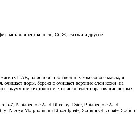
афит, металлическая пыль, СОЖ, смазки и другие
ягких ПАВ, на основе производных кокосового масла, и
я, очищает поры, бережно очищает верхние слои кожи, не
ой вакуумной технологии, что исключает образование острых
ureth-7, Pentanedioic Acid Dimethyl Ester, Butanedioic Acid
N-ethyl-N-soya Morpholinium Ethosulphate, Sodium Gluconate, Sodium