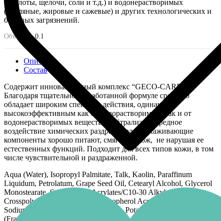
(кислоты, щелочи, соли и т.д.) и водонерастворимых
(масляные, жировые и сажевые) и других технологических и
бытовых загрязнений.
Объем, л:
0.1
Описание
Состав
Содержит инновационный комплекс “GECO-CARE”.
Благодаря тщательно разработанной формуле средство
обладает широким спектром действия, одинаково
высокоэффективным как от водорастворимых, так и от
водонерастворимых веществ. Нейтрализует вредное
воздействие химических раздражителей. Ухаживающие
компоненты хорошо питают, смягчают кож, не нарушая ее
естественных функций. Подходит для всех типов кожи, в том
числе чувствительной и раздраженной.
Aqua (Water), Isopropyl Palmitate, Talk, Kaolin, Paraffinum
Liquidum, Petrolatum, Grape Seed Oil, Cetearyl Alcohol, Glycerol
Monostearate, Stearic Acid, Acrylates/C10-30 Alkyl Acrylate
Crosspolymer, D-Panthenol, a-Tocopherol Acetate, Allantoin,
Sodium Gluconate, Sodium Benzoate, Potassium Sorbate, Parfum
(Fragrance).