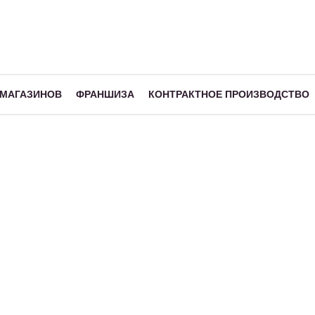
 МАГАЗИНОВ
ФРАНШИЗА
КОНТРАКТНОЕ ПРОИЗВОДСТВО
Шампунь для 
Шампунь для бережного о
витаминным комплексом.
Объем, л:
0.5
Описание
Состав
Мягкая очищающая формул
травмируя структуру воло