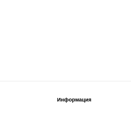
Информация
Главная
едства
О компании
е средства
Адреса магазинов