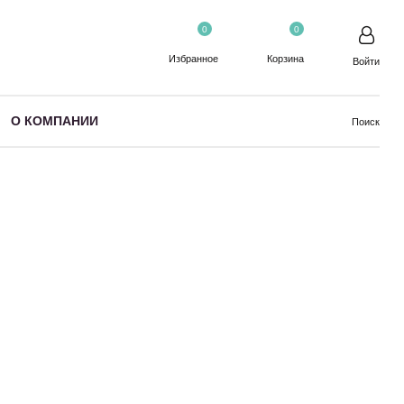
0
0
Избранное
Корзина
Войти
О КОМПАНИИ
Поиск
всех типов волос
чищения волос и кожи головы. С эффектом восстановления и
а с нейтральным рН деликатно удаляет загрязнения не
с. Витамин В5 и экстракт виноградной косточки, входящие в