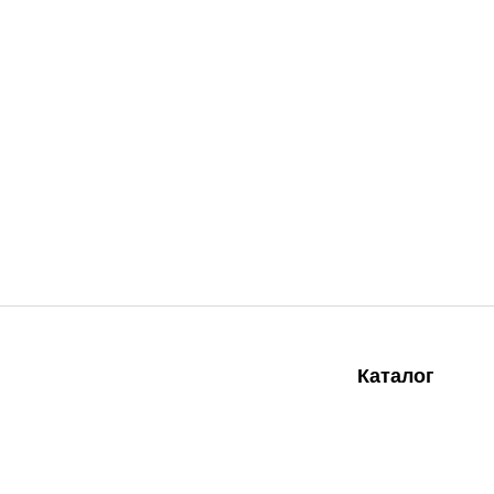
Каталог
Моющие средства
Косметические ср
Следите за нами
Дерматологически