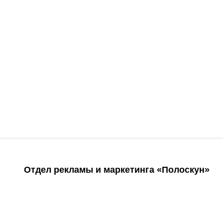
Отдел рекламы и маркетинга «Полоскун»
+7 (905) 040-43-73
17@midex.ru.com